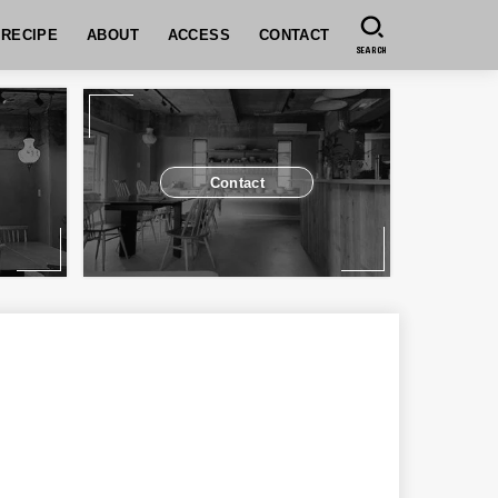
RECIPE
ABOUT
ACCESS
CONTACT
SEARCH
コンセプト
SPICEUPのレッスンについて
予約について
お支払いについて
キャンセルポリシー
予約システムの操作方法
運営会社
グループレッスンについ
個人または5名以下でご参
ユーザ登録方法
予約方法
予約の変更（人数変更）
セル方法
Contact