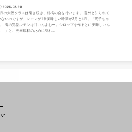
2025.03.20
4月の大阪クラスは引き続き、柑橘の会を行います。 意外と知られて
いないのですが、レモンが1番美味しい時期が3月と4月。「亮子ちゃ
ん、春の完熟レモンは甘いんよおー。シロップを作るとに美味しいん
よ！」と、先日取材のために訪れ...
ー
らか