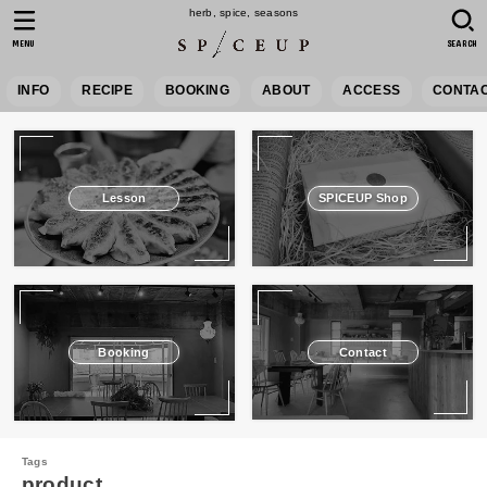
herb, spice, seasons
MENU
SEARCH
INFO
RECIPE
BOOKING
ABOUT
ACCESS
CONTA
Lesson
SPICEUP Shop
Booking
Contact
product