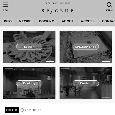
herb, spice, seasons
MENU
SEARCH
INFO
RECIPE
BOOKING
ABOUT
ACCESS
CONTA
Lesson
SPICEUP Shop
Booking
Contact
2021.05.20
お知らせ