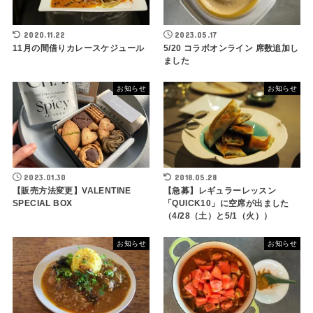
2020.11.22
2023.05.17
11月の間借りカレースケジュール
5/20 コラボオンライン 席数追加し
ました
お知らせ
お知らせ
2023.01.30
2018.05.28
【販売方法変更】VALENTINE
【急募】レギュラーレッスン
SPECIAL BOX
「QUICK10」に空席が出ました
（4/28（土）と5/1（火））
お知らせ
お知らせ