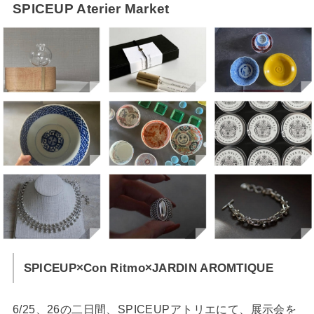
SPICEUP Aterier Market
SPICEUP×Con Ritmo×JARDIN AROMTIQUE
6/25、26の二日間、SPICEUPアトリエにて、展示会を