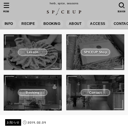
herb, spice, seasons
MENU
SEARCH
INFO
RECIPE
BOOKING
ABOUT
ACCESS
CONTA
Lesson
SPICEUP Shop
Booking
Contact
2019.02.09
お知らせ