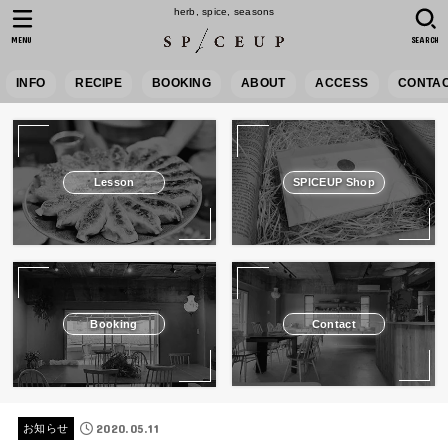
herb, spice, seasons
MENU
SEARCH
INFO
RECIPE
BOOKING
ABOUT
ACCESS
CONTA
Lesson
SPICEUP Shop
Booking
Contact
2020.05.11
お知らせ