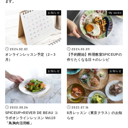
ます。
お知らせ
My works
2024.02.03
2024.05.09
オンラインレッスン予定（2～3
【予約開始】料理教室SPICEUPの
月）
作りたくなる日々のレシピ
お知らせ
お知らせ
2022.08.26
2023.07.16
SPICEUP×REVER DE BEAU コ
8月レッスン（東京クラス）のお知
ラボオンラインレッスン Vol.10
らせ
「鳥胸肉活用帳」