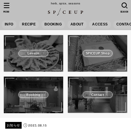
herb, spice, seasons
MENU
SEARCH
INFO
RECIPE
BOOKING
ABOUT
ACCESS
CONTA
Lesson
SPICEUP Shop
Booking
Contact
2023.08.15
お知らせ