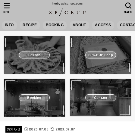
herb, spice, seasons
MENU
SEARCH
INFO
RECIPE
BOOKING
ABOUT
ACCESS
CONTA
Lesson
SPICEUP Shop
Booking
Contact
2023.07.06
2023.07.07
お知らせ