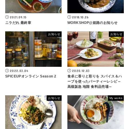
2021.09.15
2018.10.26
ニラだれ 最終章
WORKSHOP@姫路のお知らせ
お知らせ
お知らせ
2022.03.04
2020.12.03
SPICEUPオンライン Season 2
食卓に香りと彩りを スパイス＆ハ
ーブを使ったパーティーレシピ～
高槻阪急 地階 食料品売場～
お知らせ
My works