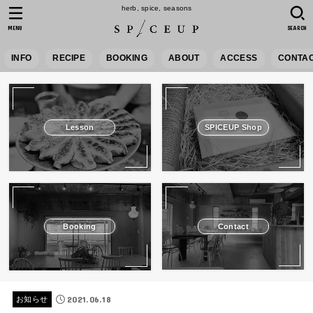
herb, spice, seasons
MENU
SEARCH
INFO
RECIPE
BOOKING
ABOUT
ACCESS
CONTA
Lesson
SPICEUP Shop
Booking
Contact
2021.06.18
お知らせ