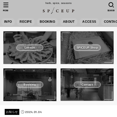
herb, spice, seasons
MENU
SEARCH
INFO
RECIPE
BOOKING
ABOUT
ACCESS
CONTA
Lesson
SPICEUP Shop
Booking
Contact
2024.01.04
お知らせ