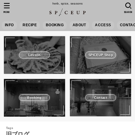
herb, spice, seasons
MENU
SEARCH
INFO
RECIPE
BOOKING
ABOUT
ACCESS
CONTA
Lesson
SPICEUP Shop
Booking
Contact
旧ブログ