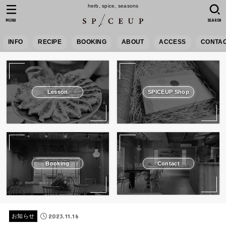
herb, spice, seasons
MENU
SEARCH
INFO
RECIPE
BOOKING
ABOUT
ACCESS
CONTA
Lesson
SPICEUP Shop
Booking
Contact
2023.11.16
お知らせ