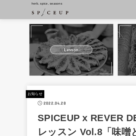
herb, spice, seasons
Lesson
お知らせ
2022.04.28
SPICEUP x REVE
レッスン Vol.8「味