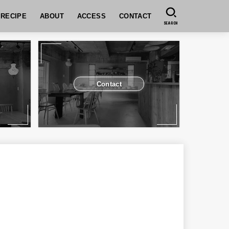
RECIPE
ABOUT
ACCESS
CONTACT
SEARCH
コンセプト
SPICEUPのレッスンについて
予約について
お支払いについて
キャンセルポリシー
予約システムの操作方法
運営会社
グループレッスンについ
個人または5名以下でご参
ユーザ登録方法
予約方法
予約の変更（人数変更）
セル方法
Contact