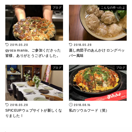
ブログ
こんなの作ったよ
2019.05.20
2018.05.28
gyoza mania、ご参加くださった
蒸し肉団子のあんかけ ロングペッ
皆様、ありがとうございました。
パー風味
ブログ
ブログ
2018.05.28
2018.08.16
SPICEUPウェブサイトが新しくな
私のソウルフード（笑）
りました！