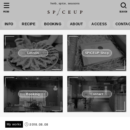
herb, spice, seasons
MENU
SEARCH
INFO
RECIPE
BOOKING
ABOUT
ACCESS
CONTA
Lesson
SPICEUP Shop
Booking
Contact
2018.08.08
My works