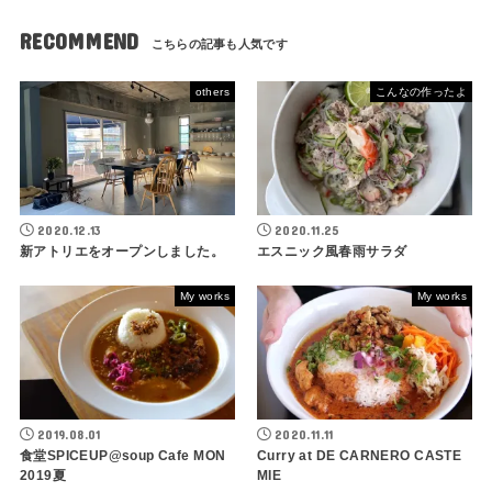
RECOMMEND
others
こんなの作ったよ
2020.12.13
2020.11.25
新アトリエをオープンしました。
エスニック風春雨サラダ
My works
My works
2019.08.01
2020.11.11
食堂SPICEUP@soup Cafe MON
Curry at DE CARNERO CASTE
2019夏
MIE