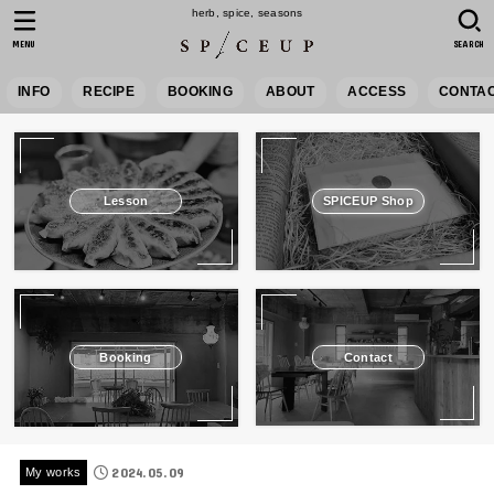
herb, spice, seasons
MENU
SEARCH
INFO
RECIPE
BOOKING
ABOUT
ACCESS
CONTA
Lesson
SPICEUP Shop
Booking
Contact
2024.05.09
My works