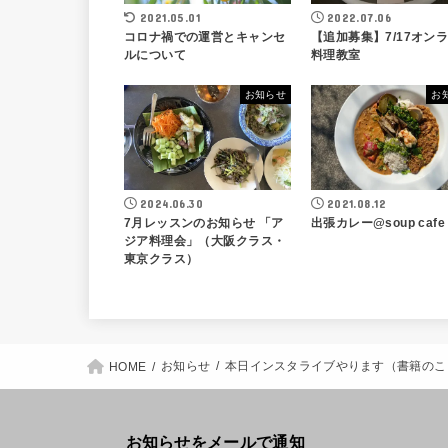
2021.05.01
2022.07.06
コロナ禍での運営とキャンセ
【追加募集】7/17オン
ルについて
料理教室
お知らせ
お
2024.06.30
2021.08.12
7月レッスンのお知らせ 「ア
出張カレー@soup cafe
ジア料理会」（大阪クラス・
東京クラス）
お知らせ
本日インスタライブやります（書籍のこ
HOME
お知らせをメールで通知