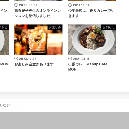
2025.08.09
2019.12.01
ライン
高石紀子先生のオンラインレ
今年最後は、香りカレーでい
ッスンを配信しました
きます
知らせ
お楽しみ
お知らせ
2023.10.22
2021.03.17
 MON
お楽しみ会空きあります
出張カレー＠soup Cafe
MON
となど）