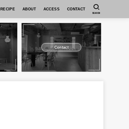
RECIPE
ABOUT
ACCESS
CONTACT
SEARCH
コンセプト
SPICEUPのレッスンについて
予約について
お支払いについて
キャンセルポリシー
予約システムの操作方法
運営会社
グループレッスンについ
個人または5名以下でご参
ユーザ登録方法
予約方法
予約の変更（人数変更）
セル方法
Contact