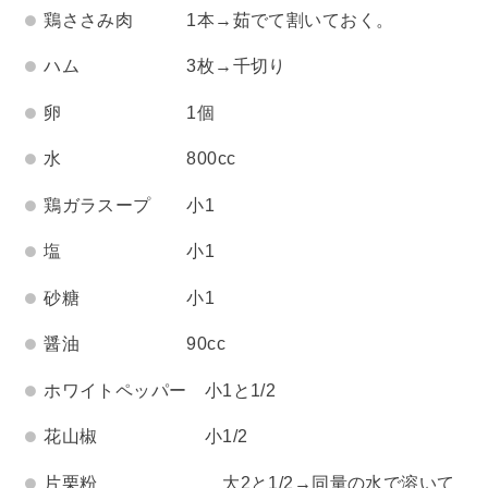
鶏ささみ肉 1本→茹でて割いておく。
ハム 3枚→千切り
卵 1個
水 800cc
鶏ガラスープ 小1
塩 小1
砂糖 小1
醤油 90cc
ホワイトペッパー 小1と1/2
花山椒 小1/2
片栗粉 大2と1/2→同量の水で溶いて