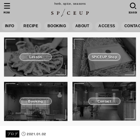
herb, spice, seasons
MENU
SEARCH
INFO
RECIPE
BOOKING
ABOUT
ACCESS
CONTA
Lesson
SPICEUP Shop
Booking
Contact
2021.01.02
ブログ