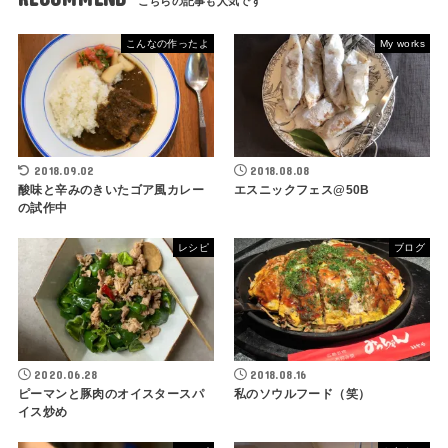
こんなの作ったよ
My works
2018.09.02
2018.08.08
酸味と辛みのきいたゴア風カレー
エスニックフェス@50B
の試作中
レシピ
ブログ
2020.06.28
2018.08.16
ピーマンと豚肉のオイスタースパ
私のソウルフード（笑）
イス炒め