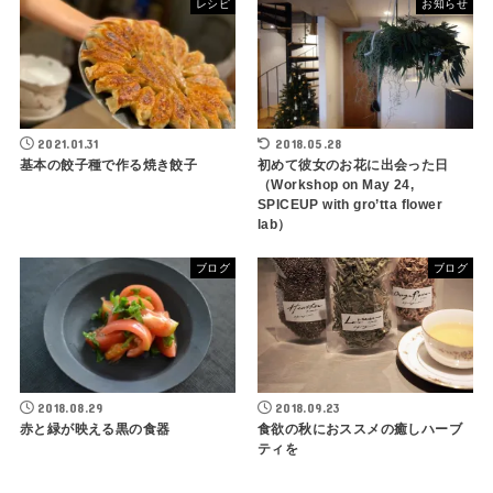
レシピ
お知らせ
2021.01.31
2018.05.28
基本の餃子種で作る焼き餃子
初めて彼女のお花に出会った日
（Workshop on May 24,
SPICEUP with gro’tta flower
lab）
ブログ
ブログ
2018.08.29
2018.09.23
赤と緑が映える黒の食器
食欲の秋におススメの癒しハーブ
ティを