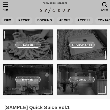
herb, spice, seasons
MENU
SEARCH
INFO
RECIPE
BOOKING
ABOUT
ACCESS
CONTA
Lesson
SPICEUP Shop
Booking
Contact
[SAMPLE] Quick Spice Vol.1