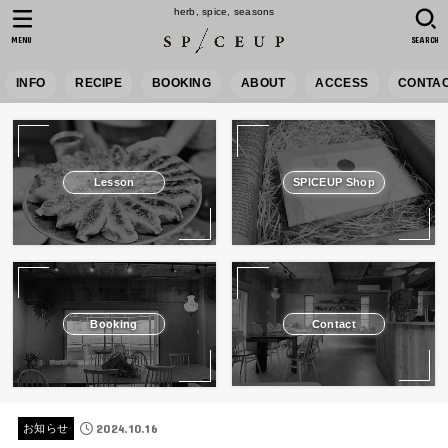
herb, spice, seasons
MENU
SEARCH
INFO
RECIPE
BOOKING
ABOUT
ACCESS
CONTA
Lesson
SPICEUP Shop
Booking
Contact
2024.10.16
お知らせ