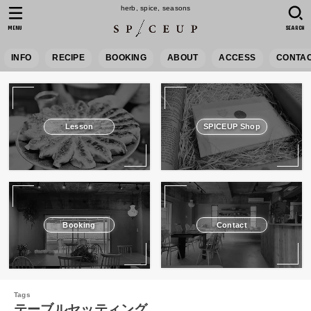
herb, spice, seasons
MENU
SEARCH
INFO
RECIPE
BOOKING
ABOUT
ACCESS
CONTA
Lesson
SPICEUP Shop
Booking
Contact
テーブルセッティング