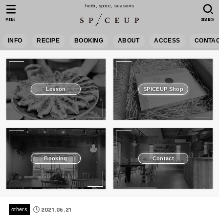
herb, spice, seasons
MENU
SEARCH
INFO
RECIPE
BOOKING
ABOUT
ACCESS
CONTA
Lesson
SPICEUP Shop
Booking
Contact
2021.06.21
others