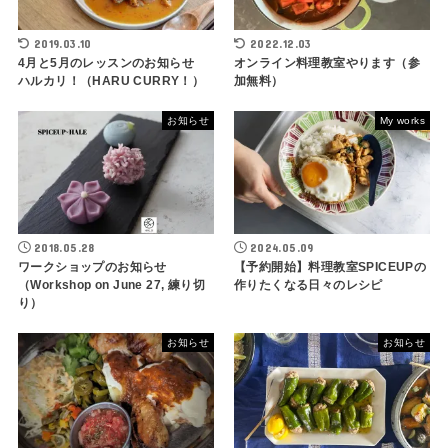
2019.03.10
2022.12.03
4月と5月のレッスンのお知らせ
オンライン料理教室やります（参
ハルカリ！（HARU CURRY！）
加無料）
お知らせ
My works
2018.05.28
2024.05.09
ワークショップのお知らせ
【予約開始】料理教室SPICEUPの
（Workshop on June 27, 練り切
作りたくなる日々のレシピ
り）
お知らせ
お知らせ