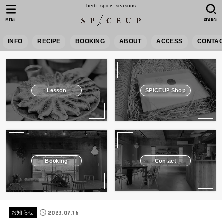
herb, spice, seasons
MENU
SEARCH
INFO
RECIPE
BOOKING
ABOUT
ACCESS
CONTA
Lesson
SPICEUP Shop
Booking
Contact
2023.07.16
お知らせ