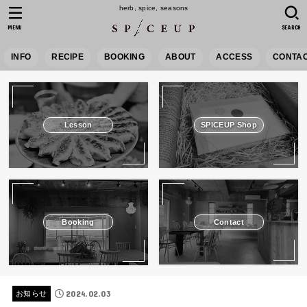
herb, spice, seasons
MENU
SEARCH
INFO
RECIPE
BOOKING
ABOUT
ACCESS
CONTA
Lesson
SPICEUP Shop
Booking
Contact
2024.02.03
お知らせ