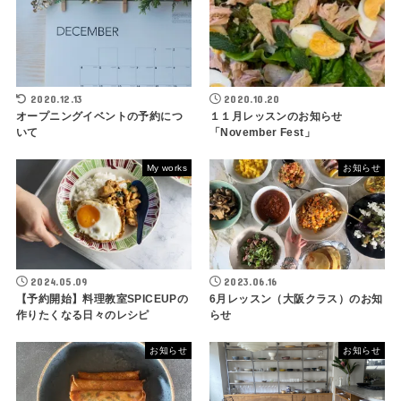
2020.12.13
2020.10.20
オープニングイベントの予約につ
１１月レッスンのお知らせ
いて
「November Fest」
My works
お知らせ
2024.05.09
2023.06.16
【予約開始】料理教室SPICEUPの
6月レッスン（大阪クラス）のお知
作りたくなる日々のレシピ
らせ
お知らせ
お知らせ