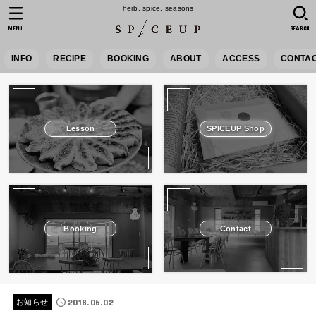
herb, spice, seasons
MENU
SEARCH
INFO
RECIPE
BOOKING
ABOUT
ACCESS
CONTA
Lesson
SPICEUP Shop
Booking
Contact
2018.06.02
お知らせ