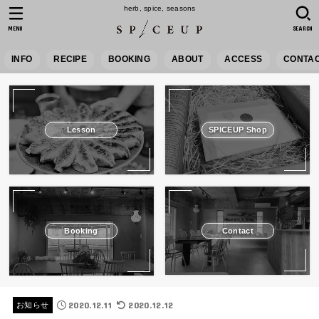
herb, spice, seasons
MENU
SEARCH
INFO
RECIPE
BOOKING
ABOUT
ACCESS
CONTA
Lesson
SPICEUP Shop
Booking
Contact
2020.12.11
2020.12.12
お知らせ