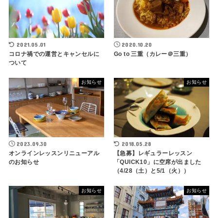
2021.05.01
2020.10.20
コロナ禍での運営とキャンセルに
Go to 三重（カレー＠三重）
ついて
お知らせ
お知らせ
2023.09.30
2018.05.28
オンラインレッスンリニューアル
【急募】レギュラーレッスン
のお知らせ
「QUICK10」に空席が出ました
（4/28（土）と5/1（火））
お知らせ
お知らせ