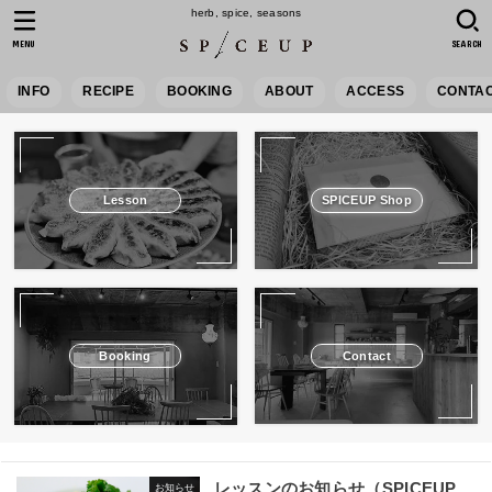
herb, spice, seasons
MENU
SEARCH
INFO
RECIPE
BOOKING
ABOUT
ACCESS
CONTA
Lesson
SPICEUP Shop
Booking
Contact
レッスンのお知らせ（SPICEUP
お知らせ