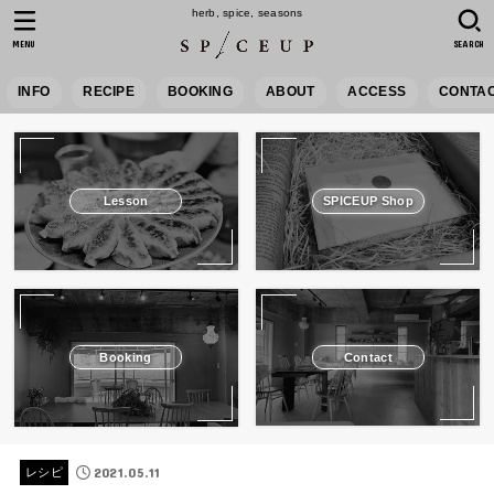
herb, spice, seasons
MENU
SEARCH
INFO
RECIPE
BOOKING
ABOUT
ACCESS
CONTA
Lesson
SPICEUP Shop
Booking
Contact
2021.05.11
レシピ