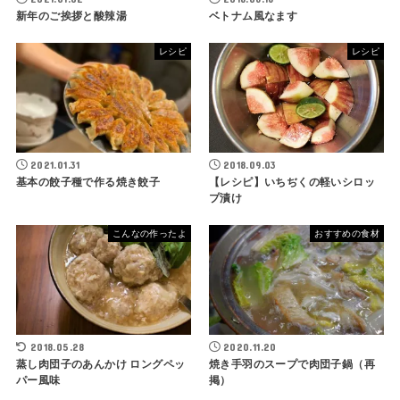
新年のご挨拶と酸辣湯
ベトナム風なます
レシピ
レシピ
2021.01.31
2018.09.03
基本の餃子種で作る焼き餃子
【レシピ】いちぢくの軽いシロッ
プ漬け
こんなの作ったよ
おすすめの食材
2018.05.28
2020.11.20
蒸し肉団子のあんかけ ロングペッ
焼き手羽のスープで肉団子鍋（再
パー風味
掲）